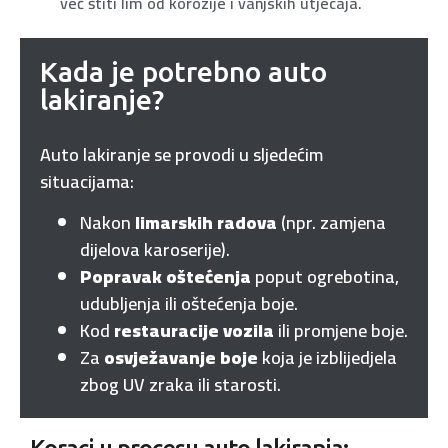
već štiti lim od korozije i vanjskih utjecaja.
Kada je potrebno auto
lakiranje?
Auto lakiranje se provodi u sljedećim
situacijama:
Nakon
limarskih radova
(npr. zamjena
dijelova karoserije).
Popravak oštećenja
poput ogrebotina,
udubljenja ili oštećenja boje.
Kod
restauracije vozila
ili promjene boje.
Za
osvježavanje boje
koja je izblijedjela
zbog UV zraka ili starosti.