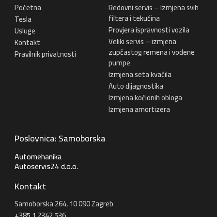
Početna
Redovni servis – Izmjena svih
filtera i tekućina
Tesla
Provjera ispravnosti vozila
Usluge
Veliki servis – izmjena
Kontakt
zupčastog remena i vodene
Pravilnik privatnosti
pumpe
Izmjena seta kvačila
Auto dijagnostika
Izmjena kočionih obloga
Izmjena amortizera
Poslovnica: Samoborska
Automehanika
Autoservis24 d.o.o.
Kontakt
Samoborska 264, 10 090 Zagreb
+385 1 2342 536