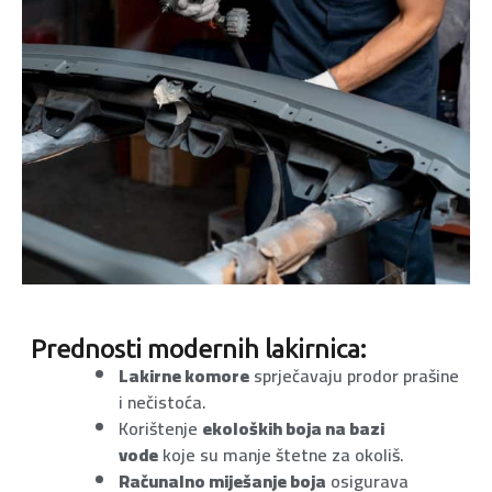
Prednosti modernih lakirnica:
Lakirne komore
sprječavaju prodor prašine
i nečistoća.
Korištenje
ekoloških boja na bazi
vode
koje su manje štetne za okoliš.
Računalno miješanje boja
osigurava