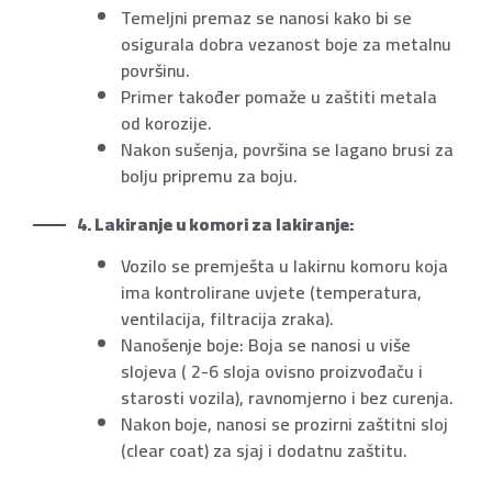
Temeljni premaz se nanosi kako bi se
osigurala dobra vezanost boje za metalnu
površinu.
Primer također pomaže u zaštiti metala
od korozije.
Nakon sušenja, površina se lagano brusi za
bolju pripremu za boju.
4. Lakiranje u komori za lakiranje:
Vozilo se premješta u lakirnu komoru koja
ima kontrolirane uvjete (temperatura,
ventilacija, filtracija zraka).
Nanošenje boje: Boja se nanosi u više
slojeva ( 2-6 sloja ovisno proizvođaču i
starosti vozila), ravnomjerno i bez curenja.
Nakon boje, nanosi se prozirni zaštitni sloj
(clear coat) za sjaj i dodatnu zaštitu.