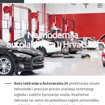
Najmodernija
autolakirnica u Hrvatskoj
Auto lakiranje
u Autoservisu 24
predstavlja visoko
tehnološki i precizan proces vraćanja estetskog
izgleda i zaštite karoserije vozila. Kvalitetno
lakiranje ne samo da poboljšava izgled automobila,