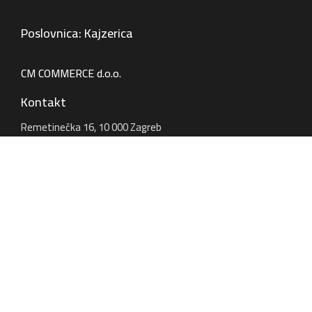
Poslovnica: Kajzerica
CM COMMERCE d.o.o.
Kontakt
Remetinečka 16, 10 000 Zagreb
+385 1 6195 120
kajzerica@autoservis24.hr
Radno vrijeme
PON - PET: 07:00h - 17:00h
SUB: 08:00h - 13:00h