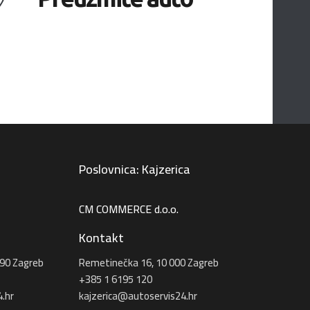
Poslovnica: Kajzerica
CM COMMERCE d.o.o.
Kontakt
90 Zagreb
Remetinečka 16, 10 000 Zagreb
+385 1 6195 120
.hr
kajzerica@autoservis24.hr