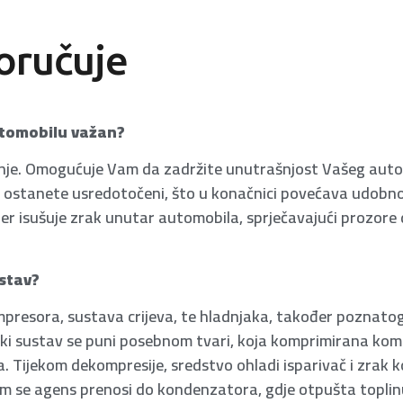
oručuje
automobilu važan?
žnje. Omogućuje Vam da zadržite unutrašnjost Vašeg aut
 ostanete usredotočeni, što u konačnici povećava udobno
er isušuje zrak unutar automobila, sprječavajući prozore 
ustav?
ompresora, sustava crijeva, te hladnjaka, također poznato
jski sustav se puni posebnom tvari, koja komprimirana ko
. Tijekom dekompresije, sredstvo ohladi isparivač i zrak k
atim se agens prenosi do kondenzatora, gdje otpušta toplin