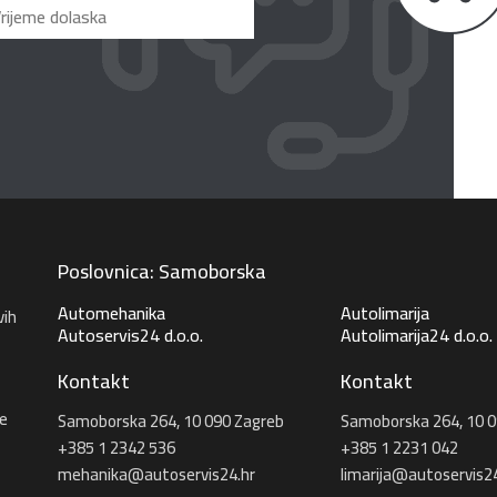
Poslovnica: Samoborska
Automehanika
Autolimarija
vih
Autoservis24 d.o.o.
Autolimarija24 d.o.o.
Kontakt
Kontakt
e
Samoborska 264, 10 090 Zagreb
Samoborska 264, 10 0
+385 1 2342 536
+385 1 2231 042
mehanika@autoservis24.hr
limarija@autoservis24