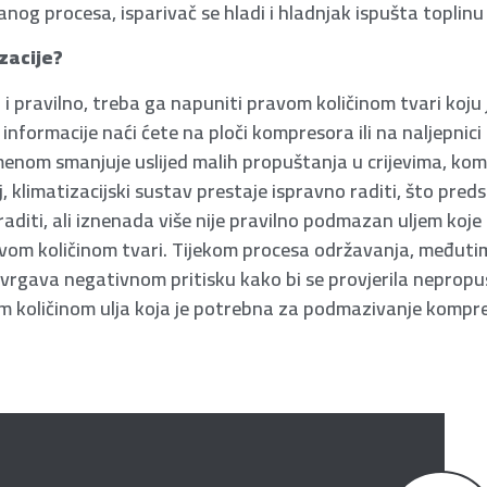
nog procesa, isparivač se hladi i hladnjak ispušta toplinu
zacije?
 i pravilno, treba ga napuniti pravom količinom tvari koju 
formacije naći ćete na ploči kompresora ili na naljepnici 
emenom smanjuje uslijed malih propuštanja u crijevima, ko
aj, klimatizacijski sustav prestaje ispravno raditi, što pre
diti, ali iznenada više nije pravilno podmazan uljem koje s
ovom količinom tvari. Tijekom procesa održavanja, međuti
dvrgava negativnom pritisku kako bi se provjerila nepropu
količinom ulja koja je potrebna za podmazivanje kompr