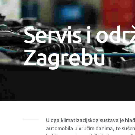
Servis i od
Zagrebu
Uloga klimatizacijskog sustava je hla
automobila u vrućim danima, te sušen