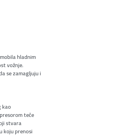
omobila hladnim
st vožnje.
da se zamagljuju i
g kao
mpresorom teče
oji stvara
u koju prenosi