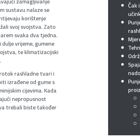
avajući zamagljivanje
Čak 
om sustavu nalaze se
učin
htijevaju korištenje
Punj
žali svoj svojstva. Zato
rash
, barem svaka dva tjedna.
Mjer
ti dulje vrijeme, gumene
Tehn
jstva, te klimatizacijski
Održ
.
Spaj
nado
protok rashladne tvari i
Punj
biti izrađene od gume s
proi
uminijskim cijevima. Kada
vajući nepropusnost
eva trebali biste također