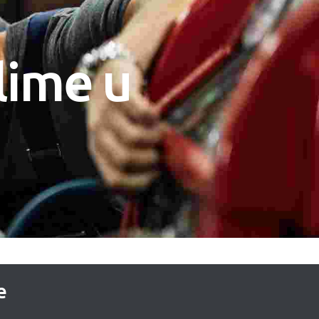
lime u
e