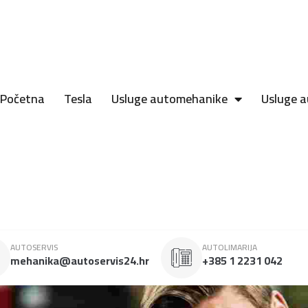
Početna
Tesla
Usluge automehanike
Usluge a
AUTOSERVIS
AUTOLIMARIJA
mehanika@autoservis24.hr
+385 1 2231 042