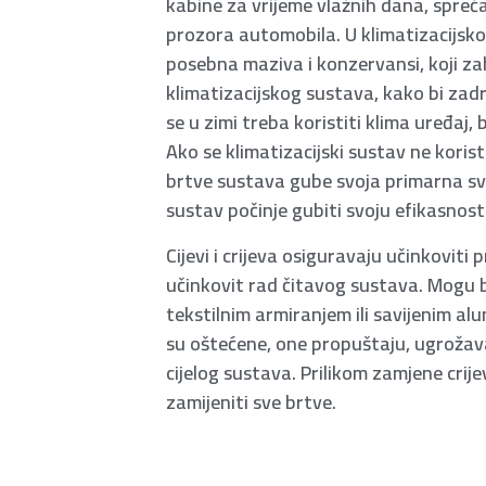
kabine za vrijeme vlažnih dana, spreč
prozora automobila. U klimatizacijsk
posebna maziva i konzervansi, koji za
klimatizacijskog sustava, kako bi zadr
se u zimi treba koristiti klima uređaj
Ako se klimatizacijski sustav ne koris
brtve sustava gube svoja primarna svo
sustav počinje gubiti svoju efikasnost
Cijevi i crijeva osiguravaju učinkoviti 
učinkovit rad čitavog sustava. Mogu 
tekstilnim armiranjem ili savijenim al
su oštećene, one propuštaju, ugroža
cijelog sustava. Prilikom zamjene crij
zamijeniti sve brtve.