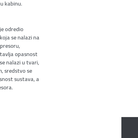
 u kabinu.
je odredio
koja se nalazi na
mpresoru,
dstavlja opasnost
e nalazi u tvari,
m, sredstvo se
snost sustava, a
esora.