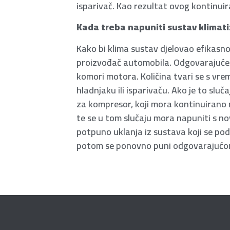
isparivač. Kao rezultat ovog kontinuira
Kada treba napuniti sustav klimati
Kako bi klima sustav djelovao efikasno
proizvođač automobila. Odgovarajuće in
komori motora. Količina tvari se s vr
hladnjaku ili isparivaču. Ako je to sluč
za kompresor, koji mora kontinuirano ra
te se u tom slučaju mora napuniti s n
potpuno uklanja iz sustava koji se po
potom se ponovno puni odgovarajućom 