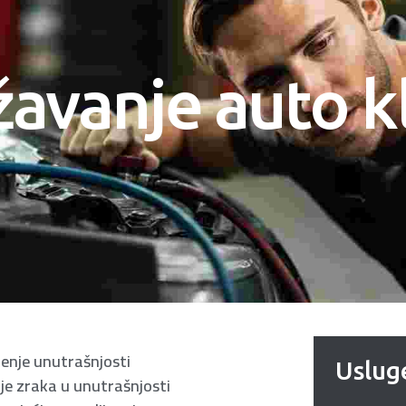
ržavanje auto k
đenje unutrašnjosti
Uslug
je zraka u unutrašnjosti