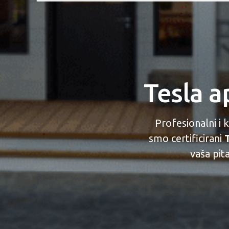
Tesla 
Profesionalni i
smo certificirani
T
vaša pit