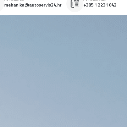
mehanika@autoservis24.hr
+385 1 2231 042