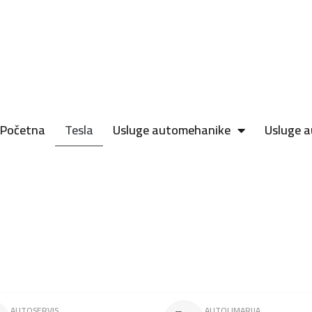
Početna
Tesla
Usluge automehanike
Usluge a
AUTOSERVIS
AUTOLIMARIJA