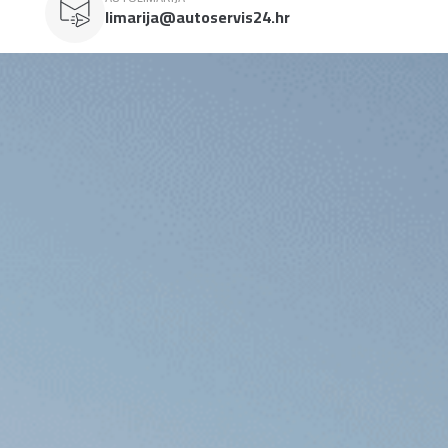
limarija@autoservis24.hr