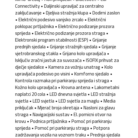
Connectivity • Daljinski upravljač za centralno
zaključavanje • Djeljiva stražnja klupa • Dodirni zaslon
• Električni podesivo vanjsko zrcalo • Električni
poklopac prtljažnika • Električno podizanje prozora
sprijeda • Električno podizanje prozora straga •
Elektronski program stabilnosti (ESP) • Grijanje
prednjih sjedala • Grijanje stražnjih sjedala • Grijanje
vjetrobranskog stakla • Grijano kolo upravljača •
Isključiv zračni jastuk za suvozača • ISOFIX prihvat za
dječje sjedalice • Kamera za vožnju unatrag • Kolo
upravljača podesivo po visini • Komforno sjedalo •
Kontrola razmaka pri parkiranju sprijeda i straga •
Kožno kolo upravljača • Krovna antena • Lakometalni
naplatci 20 cola • LED dnevna svjetla • LED stražnja
svjetla • LED svjetla • LED svjetla za maglu • Media
priključak • Mjerač broja okretaja • Nasloni za glavu
straga • Navigacijski sustav • El. pomicni otvor na
krovu • Podnica prtljažnika • Pomoć pri parkiranju
sprijeda • Pomoć pri parkiranju straga • Potpora
zadržavanja vozila na voznom traku • Prednja sjedala