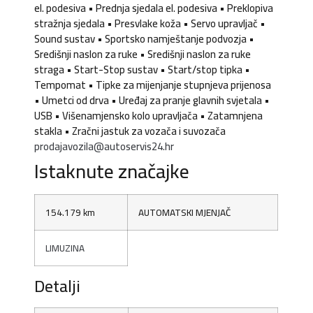
el. podesiva • Prednja sjedala el. podesiva • Preklopiva
stražnja sjedala • Presvlake koža • Servo upravljač •
Sound sustav • Sportsko namještanje podvozja •
Središnji naslon za ruke • Središnji naslon za ruke
straga • Start-Stop sustav • Start/stop tipka •
Tempomat • Tipke za mijenjanje stupnjeva prijenosa
• Umetci od drva • Uređaj za pranje glavnih svjetala •
USB • Višenamjensko kolo upravljača • Zatamnjena
stakla • Zračni jastuk za vozača i suvozača
prodajavozila@autoservis24.hr
Istaknute značajke
154.179 km
AUTOMATSKI MJENJAČ
LIMUZINA
Detalji