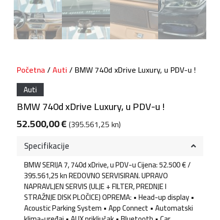
Početna
/
Auti
/ BMW 740d xDrive Luxury, u PDV-u !
Auti
BMW 740d xDrive Luxury, u PDV-u !
52.500,00
€
(395.561,25 kn)
Specifikacije
BMW SERIJA 7, 740d xDrive, u PDV-u Cijena: 52.500 € /
395.561,25 kn REDOVNO SERVISIRAN. UPRAVO
NAPRAVLJEN SERVIS (ULJE + FILTER, PREDNJE I
STRAŽNJE DISK PLOČICE) OPREMA: • Head-up display •
Acoustic Parking System • App Connect • Automatski
klima-uređaj • AUX priključak • Bluetooth • Car