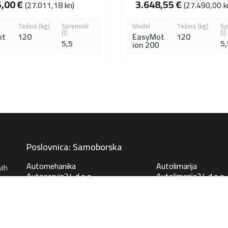
5,00
€
3.648,55
€
(27.011,18 kn)
(27.490,00 k
Težina (kg)
Spremnik
Model
Težina (kg)
Sp
(l)
(l)
ot
120
EasyMot
120
5,5
5,
0
ion 200
Poslovnica: Samoborska
Automehanika
Autolimarija
vih
Autoservis24 d.o.o.
Autolimarija24 d.o.o.
Kontakt
Kontakt
e
Samoborska 264, 10 090 Zagreb
Samoborska 264, 10 0
+385 1 2342 536
+385 1 2231 042