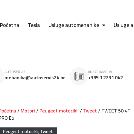
Početna
Tesla
Usluge automehanike
Usluge a
AUTOSERVIS
AUTOLIMARIJA
mehanika@autoservis24.hr
+385 1 2231 042
Početna
/
Motori
/
Peugeot motocikli
/
Tweet
/ TWEET 50 4T
PRO E5
Peugeot motocikli
,
Tweet