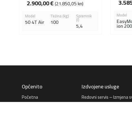
3.58
2.900,00
€
(21.850,05 kn)
Model
Model
Težina (kg)
Spremnik
(l)
EasyM
50 4T Air
100
5,4
ion 20
Općenito
Izdvojene usluge
Početna
Redovni servis – Izmjena s
filtera i tekućina
Tesla
Provjera ispravnosti vozila
Usluge
Veliki servis – izmjena
Kontakt
zupčastog remena i voden
Pravilnik privatnosti
pumpe