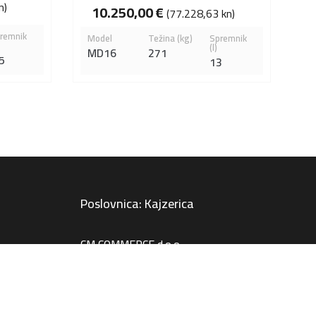
n)
10.250,00
€
(77.228,63 kn)
remnik
Model
Težina (kg)
Spremnik
(l)
MD16
271
5
13
Poslovnica: Kajzerica
CM COMMERCE d.o.o.
Kontakt
90 Zagreb
Remetinečka 16, 10 000 Zagreb
+385 1 6195 120