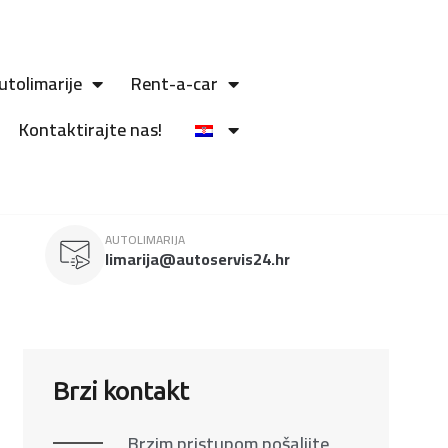
utolimarije
Rent-a-car
Kontaktirajte nas!
AUTOLIMARIJA
limarija@autoservis24.hr
Brzi kontakt
Brzim pristupom pošaljite