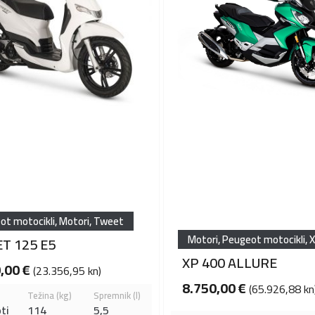
ot motocikli
,
Motori
,
Tweet
Motori
,
Peugeot motocikli
,
T 125 E5
XP 400 ALLURE
0,00
€
(23.356,95 kn)
8.750,00
€
(65.926,88 kn
Težina (kg)
Spremnik (l)
ti
114
5,5