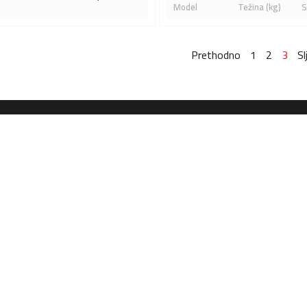
Model
Težina (kg)
S
Prethodno
1
2
3
Sl
Poslovnica: Samoborska
Automehanika
Autolimarija
vih
Autoservis24 d.o.o.
Autolimarija24 d.o.o.
Kontakt
Kontakt
e
Samoborska 264, 10 090 Zagreb
Samoborska 264, 10 0
+385 1 2342 536
+385 1 2231 042
mehanika@autoservis24.hr
limarija@autoservis24
Radno vrijeme
Radno vrijeme