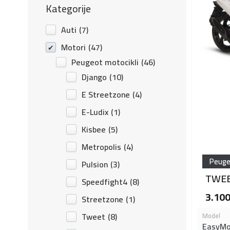
Kategorije
Auti
(7)
Motori
(47)
Peugeot motocikli
(46)
Django
(10)
E Streetzone
(4)
E-Ludix
(1)
Kisbee
(5)
Metropolis
(4)
Peuge
Pulsion
(3)
TWEE
Speedfight4
(8)
3.10
Streetzone
(1)
Tweet
(8)
Model
EasyMo