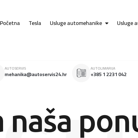
Početna
Tesla
Usluge automehanike
Usluge a
AUTOSERVIS
AUTOLIMARIJA
mehanika@autoservis24.hr
+385 1 2231 042
a naša pon