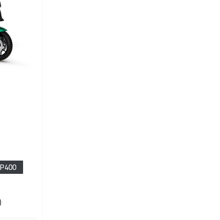
XP400
)