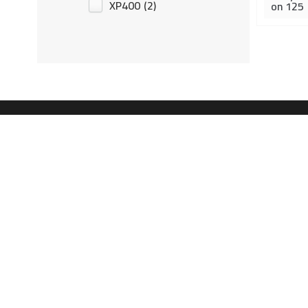
XP400
(2)
on 125
Općenito
Izdvojene usluge
Početna
Redovni servis – Izmjena s
filtera i tekućina
Tesla
Provjera ispravnosti vozila
Usluge
Veliki servis – izmjena
Kontakt
zupčastog remena i voden
Pravilnik privatnosti
pumpe
Izmjena seta kvačila
Auto dijagnostika
Izmjena kočionih obloga