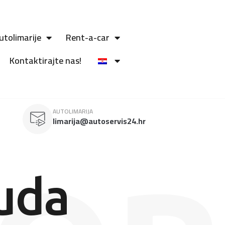
utolimarije
Rent-a-car
Kontaktirajte nas!
AUTOLIMARIJA
limarija@autoservis24.hr
uda