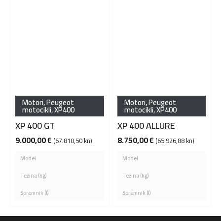
Motori
,
Peugeot
Motori
,
Peugeot
motocikli
,
XP400
motocikli
,
XP400
XP 400 GT
XP 400 ALLURE
9.000,00
€
8.750,00
€
(67.810,50 kn)
(65.926,88 kn)
Model
Model
Težina (kg)
Težina (kg)
Spremnik (l)
Spremnik (l)