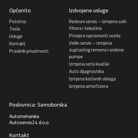
Općenito
Izdvojene usluge
Početna
Redovni servis – Izmjena svih
filtera i tekućina
Tesla
Provjera ispravnosti vozila
Usluge
Veliki servis – izmjena
Kontakt
zupčastog remena i vodene
Pravilnik privatnosti
pumpe
Izmjena seta kvačila
Auto dijagnostika
Izmjena kočionih obloga
Izmjena amortizera
Poslovnica: Samoborska
Automehanika
Autoservis24 d.o.o.
Kontakt