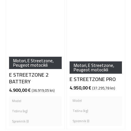
Motori
,
E Streetzone
,
Peugeot motocikli
Motori
,
E Streetzone
,
Peugeot motocikli
E STREETZONE 2
E STREETZONE PRO
BATTERY
4.950,00
€
(37.295,78 kn)
4.900,00
€
(36.919,05 kn)
Model
Model
Težina (kg)
Težina (kg)
Spremnik (l)
Spremnik (l)