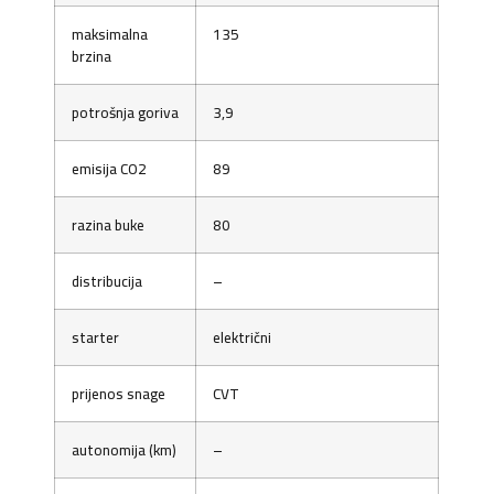
maksimalna
135
brzina
potrošnja goriva
3,9
emisija CO2
89
razina buke
80
distribucija
–
starter
električni
prijenos snage
CVT
autonomija (km)
–