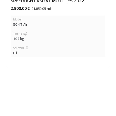
SPEEDFIGHT 450 4T MOTUL E5 2022
2.900,00
€
(21.850,05 kn)
Model
50 4T Air
Težina (kg)
107 kg
Spremnik (l)
8 l