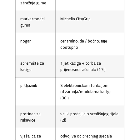
stražnje gume
marka/model
Michelin CityGrip
guma
nogar
centralno: da / bočno: nije
dostupno
spremište za
1 jet kaciga + torba za
kacigu
prijenosno računalo (17l)
prtljažnik
S elektroničkom funkcijom
otvaranja/modularna kaciga
(30l)
pretinac za
veliki prednji dio središnjeg tijela
rukavice
(2l)
vješalica za
odvojiva od prednjeg sjedala