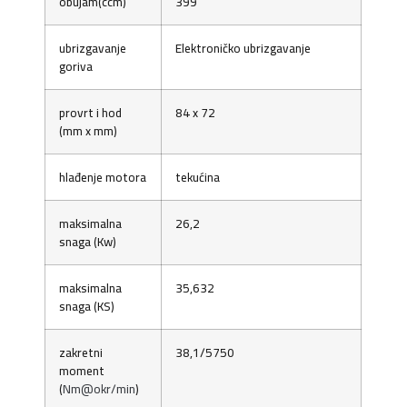
obujam(ccm)
399
ubrizgavanje
Elektroničko ubrizgavanje
goriva
provrt i hod
84 x 72
(mm x mm)
hlađenje motora
tekućina
maksimalna
26,2
snaga (Kw)
maksimalna
35,632
snaga (KS)
zakretni
38,1/5750
moment
(
Nm@okr/min
)