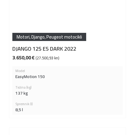
Motori
,
Django
,
Peugeot motocikli
DJANGO 125 E5 DARK 2022
3.650,00
€
(27.500,93 kn)
Model
EasyMotion 150
Težina (kg)
137 kg
Spremnik (l)
8,5 l