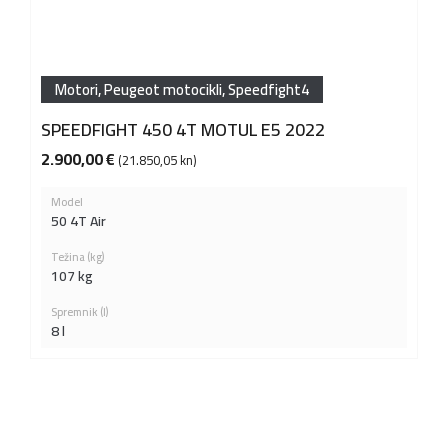
Motori
,
Peugeot motocikli
,
Speedfight4
SPEEDFIGHT 450 4T MOTUL E5 2022
2.900,00
€
(21.850,05 kn)
Model
50 4T Air
Težina (kg)
107 kg
Spremnik (l)
8 l