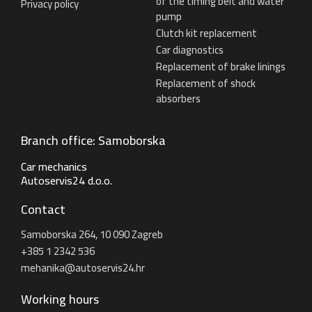
of the timing belt and water
Privacy policy
pump
Clutch kit replacement
Car diagnostics
Replacement of brake linings
Replacement of shock
absorbers
Branch office: Samoborska
Car mechanics
Autoservis24 d.o.o.
Contact
Samoborska 264, 10 090 Zagreb
+385 1 2342 536
mehanika@autoservis24.hr
Working hours