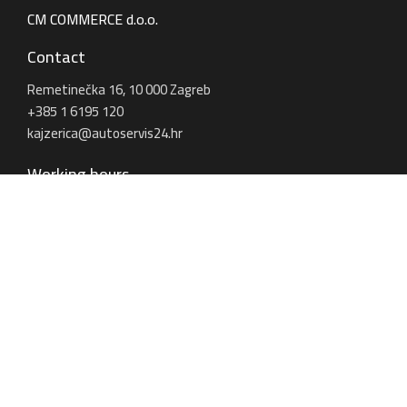
CM COMMERCE d.o.o.
Contact
Remetinečka 16, 10 000 Zagreb
+385 1 6195 120
kajzerica@autoservis24.hr
Working hours
MON - FRI: 07:00 - 17:00
SAT: 08:00 - 13:00