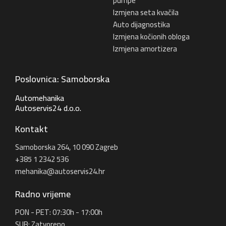
pumpe
Izmjena seta kvačila
Auto dijagnostika
Izmjena kočionih obloga
Izmjena amortizera
Poslovnica: Samoborska
Automehanika
Autoservis24 d.o.o.
Kontakt
Samoborska 264, 10 090 Zagreb
+385 1 2342 536
mehanika@autoservis24.hr
Radno vrijeme
PON - PET: 07:30h - 17:00h
SUB: Zatvoreno