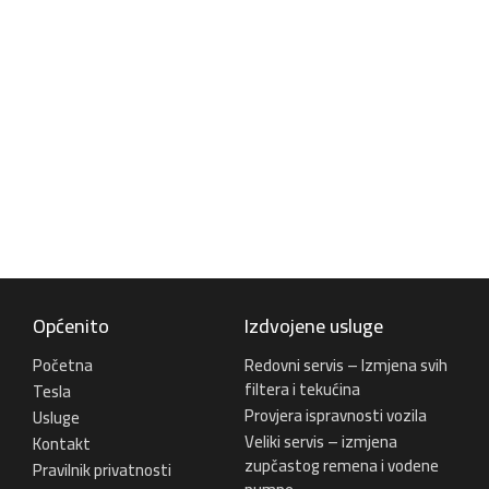
Antifriz je tekućina koja se koristi u
automobilima i drugim vozilima kako bi se
spriječilo zamrzavanje i pregrijavanje
rashladnog sustava motora. Antifriz se
također naziva i rashladnom tekućinom.
Saznajte više
Općenito
Izdvojene usluge
Početna
Redovni servis – Izmjena svih
filtera i tekućina
Tesla
Provjera ispravnosti vozila
Usluge
Veliki servis – izmjena
Kontakt
zupčastog remena i vodene
Pravilnik privatnosti