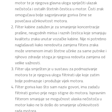
motor te je njegova glavna uloga spriječiti ulazak
nečistoća i ostalih štetnih čestica u motor. Čisti zrak
omogućava bolje sagorijevanje goriva čime se
povećava učinkovitost motora.
Filter kabine zadužen je za smanjenje koncentracije
prašine, neugodnih mirisa i raznih čestica koje smanjuju
kvalitetu zraka unutar vozačke kabine. Nije ni potrebno
naglašavati kako neredovita zamjena filtera zraka
može vremenom imati štetne učinke za same putnike i
njihovo zdravlje stoga je njegova redovita zamjena od
velike važnosti.
Filter ulja smješten je u sustavu za podmazivanje
motora te je njegova uloga filtrirati ulje koje zatim
bolje podmazuje i produžuje vijek motora.
Filter goriva kao što sam naziv govori, ima zadaću
filtrirati gorivo prije nego stigne do motora. Ispravnim
filterom smanjuje se mogućnost ulaska nečistoća u
motor kako ne bi došlo do smanjenje učinkovitosti
rada motora.