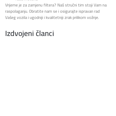
Vrijeme je za zamjenu filtera? Naš stručni tim stoji Vam na
raspolaganju. Obratite nam se i osigurajte ispravan rad
Vašeg vozila i ugodniji i kvalitetniji zrak prilikom vožnje.
Izdvojeni članci
TESLA električna vozila
Tesla se ističe kao lider u industriji električnih
vozila i snažno doprinosi popularizaciji održive
mobilnosti. U nastavku prikazujemo neke od
ključnih aspekata vezanih uz Tesla električna
vozila
Saznajte više