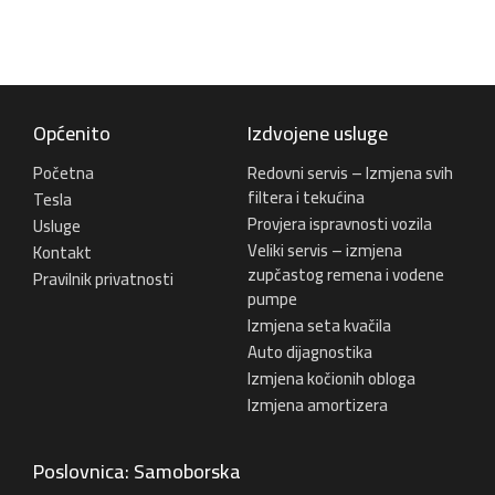
Općenito
Izdvojene usluge
Početna
Redovni servis – Izmjena svih
filtera i tekućina
Tesla
Provjera ispravnosti vozila
Usluge
Veliki servis – izmjena
Kontakt
zupčastog remena i vodene
Pravilnik privatnosti
pumpe
Izmjena seta kvačila
Auto dijagnostika
Izmjena kočionih obloga
Izmjena amortizera
Poslovnica: Samoborska