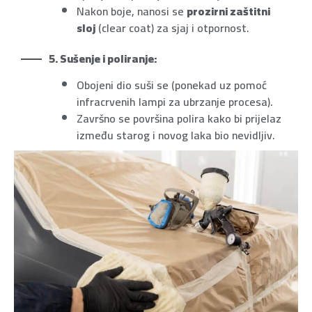
Nakon boje, nanosi se
prozirni zaštitni
sloj
(clear coat) za sjaj i otpornost.
5. Sušenje i poliranje:
Obojeni dio suši se (ponekad uz pomoć
infracrvenih lampi za ubrzanje procesa).
Završno se površina polira kako bi prijelaz
između starog i novog laka bio nevidljiv.