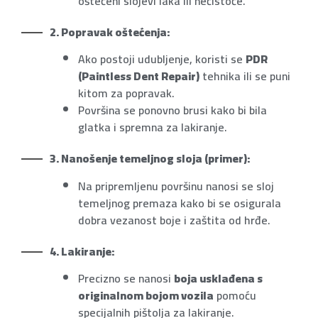
oštećeni slojevi laka ili nečistoće.
2. Popravak oštećenja:
Ako postoji udubljenje, koristi se
PDR
(Paintless Dent Repair)
tehnika ili se puni
kitom za popravak.
Površina se ponovno brusi kako bi bila
glatka i spremna za lakiranje.
3. Nanošenje temeljnog sloja (primer):
Na pripremljenu površinu nanosi se sloj
temeljnog premaza kako bi se osigurala
dobra vezanost boje i zaštita od hrđe.
4. Lakiranje:
Precizno se nanosi
boja usklađena s
originalnom bojom vozila
pomoću
specijalnih pištolja za lakiranje.