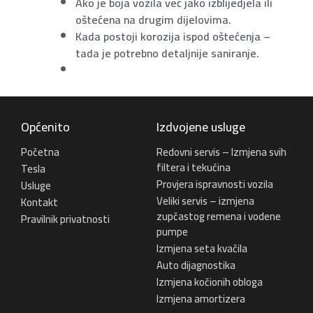
Ako je boja vozila već jako izblijedjela ili
oštećena na drugim dijelovima.
Kada postoji korozija ispod oštećenja –
tada je potrebno detaljnije saniranje.
Općenito
Izdvojene usluge
Početna
Redovni servis – Izmjena svih
filtera i tekućina
Tesla
Provjera ispravnosti vozila
Usluge
Veliki servis – izmjena
Kontakt
zupčastog remena i vodene
Pravilnik privatnosti
pumpe
Izmjena seta kvačila
Auto dijagnostika
Izmjena kočionih obloga
Izmjena amortizera